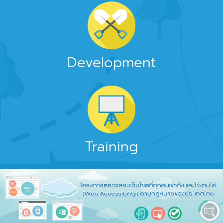
Development
Training