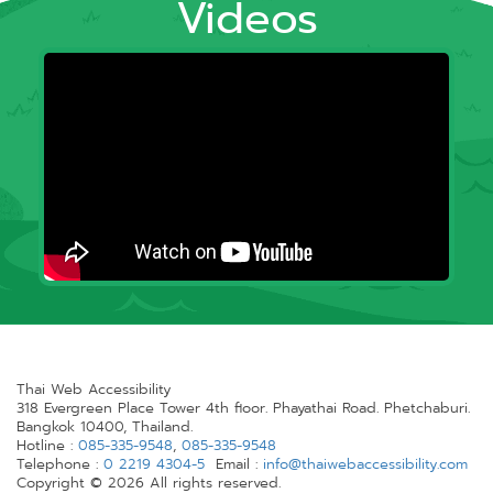
Videos
Thai Web Accessibility
318 Evergreen Place Tower 4th floor. Phayathai Road. Phetchaburi.
Bangkok 10400, Thailand.
Hotline :
085-335-9548
,
085-335-9548
Telephone :
0 2219 4304-5
Email :
info@thaiwebaccessibility.com
Copyright © 2026 All rights reserved.